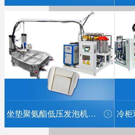
坐垫聚氨酯低压发泡机…
冷柜